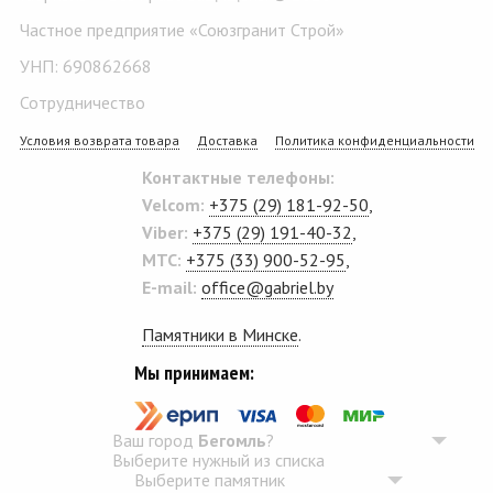
Частное предприятие «Союзгранит Строй»
УНП: 690862668
Сотрудничество
Условия возврата товара
Доставка
Политика конфиденциальности
Контактные телефоны:
Velcom:
+375 (29) 181-92-50
,
Viber:
+375 (29) 191-40-32
,
MTC:
+375 (33) 900-52-95
,
E-mail:
office@gabriel.by
Памятники в Минске
.
Мы принимаем:
Ваш город
Бегомль
?
Выберите нужный из списка
Выберите памятник