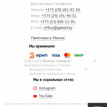
Контактные телефоны:
Velcom:
+375 (29) 181-92-50
,
Viber:
+375 (29) 191-40-32
,
MTC:
+375 (33) 900-52-95
,
E-mail:
office@gabriel.by
Памятники в Минске
.
Мы принимаем:
Ваш город
Давид-городок
?
Выберите нужный из списка
Выберите памятник
Выберите нужный из списка
Мы в социальных сетях:
Instagram
YouTube
Данный интернет-сайт носит информационный характер и ни при каких