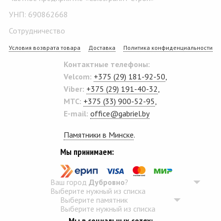
УНП: 690862668
Сотрудничество
Условия возврата товара
Доставка
Политика конфиденциальности
Контактные телефоны:
Velcom:
+375 (29) 181-92-50
,
Viber:
+375 (29) 191-40-32
,
MTC:
+375 (33) 900-52-95
,
E-mail:
office@gabriel.by
Памятники в Минске
.
Мы принимаем:
Ваш город
Дубровно
?
Выберите нужный из списка
Выберите памятник
Выберите нужный из списка
Мы в социальных сетях: