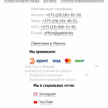
Условия возврата товара
Доставка
Политика конфиденциальности
Контактные телефоны:
Velcom:
+375 (29) 181-92-50
,
Viber:
+375 (29) 191-40-32
,
MTC:
+375 (33) 900-52-95
,
E-mail:
office@gabriel.by
Памятники в Минске
.
Мы принимаем:
Ваш город
Ельск
?
Выберите нужный из списка
Выберите памятник
Выберите нужный из списка
Мы в социальных сетях:
Instagram
YouTube