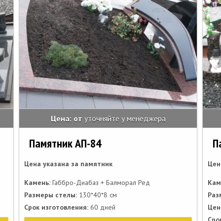
Цена: от
уточняйте у менеджера
Памятник АП-84
П
Цена указана за памятник
Цен
Камень:
Габбро-Диабаз + Балморал Ред
Кам
Размеры стелы:
130*40*8 см
Раз
Срок изготовления:
60 дней
Цен
Сро