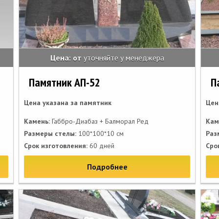
Цена: от
уточняйте у менеджера
Памятник АП-52
П
Цена указана за памятник
Цен
Камень:
Габбро-Диабаз + Балморал Ред
Кам
Размеры стелы:
100*100*10 см
Раз
Срок изготовления:
60 дней
Сро
Подробнее