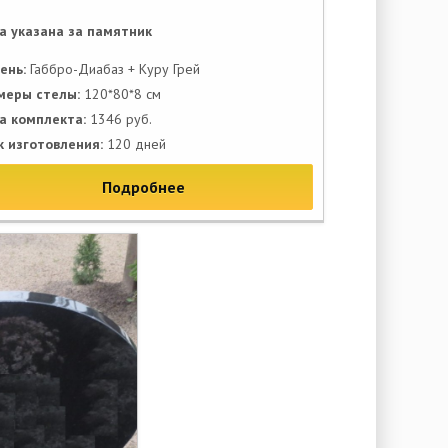
а указана за памятник
ень:
Габбро-Диабаз + Куру Грей
меры стелы:
120*80*8 см
а комплекта:
1346 руб.
к изготовления:
120 дней
Подробнее