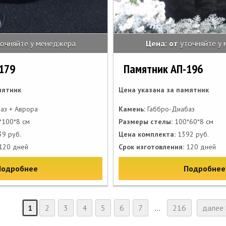
точняйте у менеджера
Цена: от
уточняйте у
179
Памятник АП-196
мятник
Цена указана за памятник
аз + Аврора
Камень:
Габбро-Диабаз
100*8 см
Размеры стелы:
100*60*8 см
9 руб.
Цена комплекта:
1392 руб.
120 дней
Срок изготовления:
120 дней
Подробнее
Подробнее
1
2
3
4
5
6
7
...
216
далее 