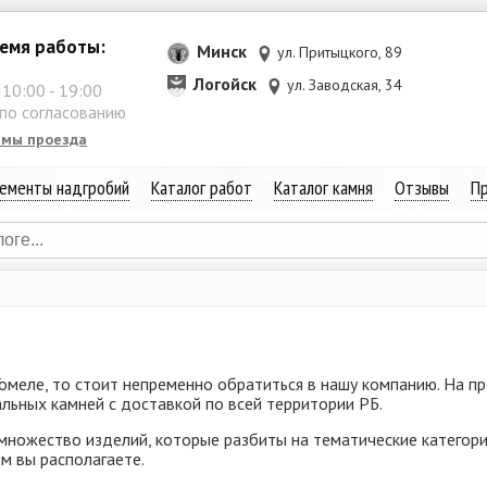
емя работы:
Минск
ул. Притыцкого, 89
Логойск
ул. Заводская, 34
:
10:00
-
19:00
 по согласованию
емы проезда
ементы надгробий
Каталог работ
Каталог камня
Отзывы
Пр
 Гомеле, то стоит непременно обратиться в нашу компанию. На п
альных камней с доставкой по всей территории РБ.
множество изделий, которые разбиты на тематические категори
м вы располагаете.