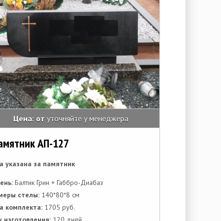
Цена: от
уточняйте у менеджера
амятник АП-127
а указана за памятник
ень:
Балтик Грин + Габбро-Диабаз
меры стелы:
140*80*8 см
а комплекта:
1705 руб.
к изготовления:
120 дней