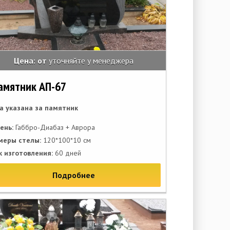
Цена: от
уточняйте у менеджера
амятник АП-67
а указана за памятник
ень:
Габбро-Диабаз + Аврора
меры стелы:
120*100*10 см
к изготовления:
60 дней
Подробнее