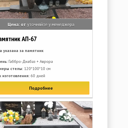
Цена: от
уточняйте у менеджера
амятник АП-67
а указана за памятник
ень:
Габбро-Диабаз + Аврора
меры стелы:
120*100*10 см
к изготовления:
60 дней
Подробнее