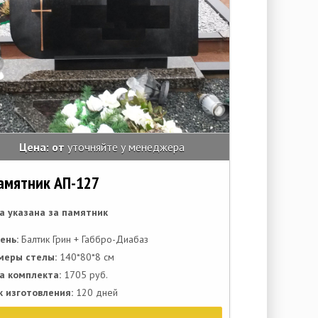
Цена: от
уточняйте у менеджера
амятник АП-127
а указана за памятник
ень:
Балтик Грин + Габбро-Диабаз
меры стелы:
140*80*8 см
а комплекта:
1705 руб.
к изготовления:
120 дней