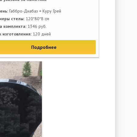
ень:
Габбро-Диабаз + Куру Грей
меры стелы:
120*80*8 см
а комплекта:
1346 руб.
к изготовления:
120 дней
Подробнее