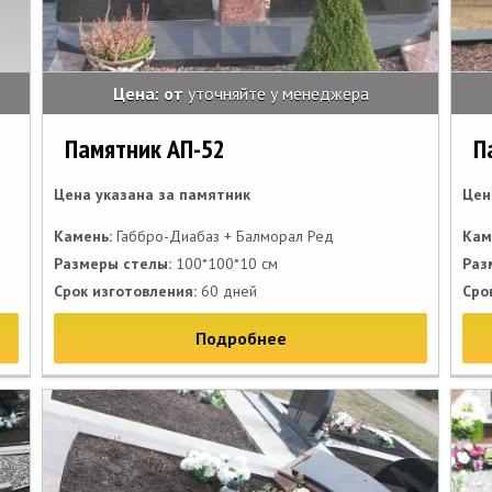
Цена: от
уточняйте у менеджера
Памятник АП-52
П
Цена указана за памятник
Цен
Камень:
Габбро-Диабаз + Балморал Ред
Кам
Размеры стелы:
100*100*10 см
Раз
Срок изготовления:
60 дней
Сро
Подробнее