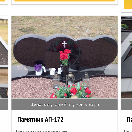
Цена: от
уточняйте у менеджера
Памятник АП-172
П
Цена указана за памятник
Цен