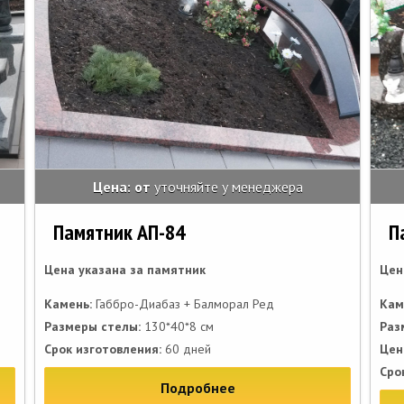
Цена: от
уточняйте у менеджера
Памятник АП-84
П
Цена указана за памятник
Цен
Камень:
Габбро-Диабаз + Балморал Ред
Кам
Размеры стелы:
130*40*8 см
Раз
Срок изготовления:
60 дней
Цен
Сро
Подробнее