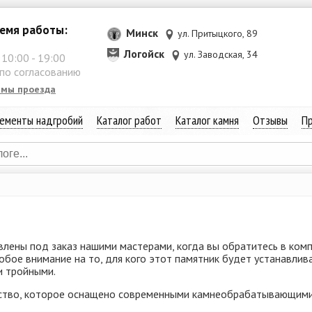
емя работы:
Минск
ул. Притыцкого, 89
Логойск
ул. Заводская, 34
:
10:00
-
19:00
 по согласованию
емы проезда
ементы надгробий
Каталог работ
Каталог камня
Отзывы
Пр
овлены под заказ нашими мастерами, когда вы обратитесь в ком
обое внимание на то, для кого этот памятник будет устанавлива
и тройными.
ство, которое оснащено современными камнеобрабатывающими 