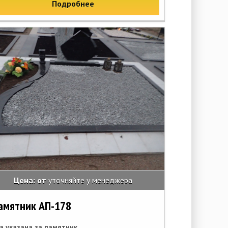
Подробнее
Цена: от
уточняйте у менеджера
амятник АП-178
а указана за памятник