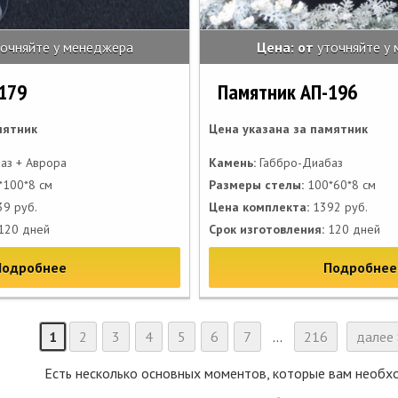
точняйте у менеджера
Цена: от
уточняйте у
179
Памятник АП-196
мятник
Цена указана за памятник
аз + Аврора
Камень:
Габбро-Диабаз
100*8 см
Размеры стелы:
100*60*8 см
9 руб.
Цена комплекта:
1392 руб.
120 дней
Срок изготовления:
120 дней
Подробнее
Подробнее
1
2
3
4
5
6
7
...
216
далее 
Есть несколько основных моментов, которые вам необх