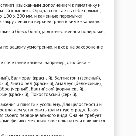
 станет изысканным дополнением к памятнику и
ный комплекс. Ограда сочетает в себе прямые,
х 100 х 200 мм, и каменные перемычки
закругления на верхней грани в виде «валика».
льный блеск благодаря качественной полировке,
ы по вашему усмотрению, и вход на захоронение
 сочетание камней: например, столбики –
ый), Балморал (красный), Балтик грин (зеленый),
рый), Лието ред (красный), Амадеус (бело-синий),
аббро (черный), Балтийский (коричневый),
ий (красный), Покостовский (серый).
важения и памяти к усопшему. Для целостности и
едлагаем установить гранитную ограду. Такая
я своего первоначального вида. Она не требует
ичные физико-механические показатели и является
.