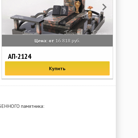
Цена: от
16 818 руб.
АП-2124
АП
Купить
ОБЕННОГО памятника: