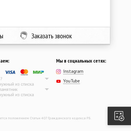
ты
Заказать звонок
аем:
Мы в социальных сетях:
Instagram
д
?
YouTube
ужный из списка
памятник
ужный из списка
ется положением Статьи 407 Гражданского кодекса РБ.