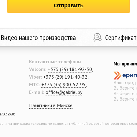
Видео нашего производства
Сертифика
Контактные телефоны:
Мы приним
Velcom:
+375 (29) 181-92-50
,
Viber:
+375 (29) 191-40-32
,
Ваш горо
MTC:
+375 (33) 900-52-95
,
Выберите н
E-mail:
office@gabriel.by
Выберите 
Выберите н
Памятники в Минске
.
альности
 и ни при каких условиях не является публичной офертой, которая определя