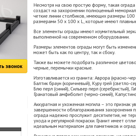
Несмотря на свою простую форму, такая ограда
создаст на захоронении полноценный мемориаль
четкие линии столбиков, имеющих размеры 100 
размерами 50 х 100 х L, которые имеют плавные 
Все элементы ограды имеют изумительный зерка
выполненной на современном оборудовании.
Размеры элементов ограды могут быть изменен
может быть как по центру, так и сбоку.
Также вы можете подобрать различное цветовое
ть звонок
черные, перемычки красные.
Изготавливается из гранита: Аврора (красно-черн
Балтик браун (коричневый), Куру грей (светло-се
Блю перл (синий), Сильвер перл (серебристый), Г
Гранатовый амфиболит (черно-синий), Капустинск
Аккуратная и ухоженная могила – это признак у
завершенности облагораживания захоронения пр
ограда надежно прослужит десятилетия, не теря
ухода и регулярной покраски. Гранит имеет отл
идеальным материалом для памятников и оград