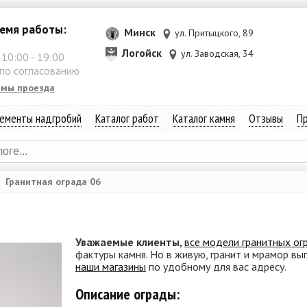
емя работы:
Минск
ул. Притыцкого, 89
Логойск
ул. Заводская, 34
:
10:00
-
19:00
 по согласованию
емы проезда
ементы надгробий
Каталог работ
Каталог камня
Отзывы
Пр
→
Гранитная ограда 06
Уважаемые клиенты,
все модели гранитных ог
фактуры камня. Но в живую, гранит и мрамор вы
наши магазины
по удобному для вас адресу.
Описание ограды: