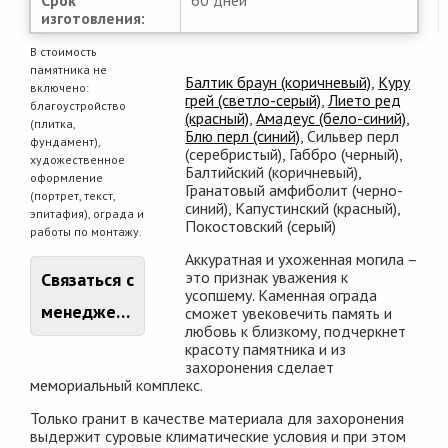
Срок
60 дней
изготовления:
В стоимость
памятника не
Балтик браун (коричневый)
,
Куру
включено:
грей (светло-серый)
,
Лието ред
благоустройство
(красный)
,
Амадеус (бело-синий)
,
(плитка,
Блю перл (синий)
, Сильвер перл
фундамент),
(серебристый), Габбро (черный),
художественное
Балтийский (коричневый),
оформление
Гранатовый амфиболит (черно-
(портрет, текст,
синий), Капустинский (красный),
эпитафия), ограда и
Покостовский (серый)
работы по монтажу.
Аккуратная и ухоженная могила –
это признак уважения к
Связаться с
усопшему. Каменная ограда
менеджером
сможет увековечить память и
любовь к близкому, подчеркнет
красоту памятника и из
захоронения сделает
мемориальный комплекс.
Только гранит в качестве материала для захоронения
выдержит суровые климатические условия и при этом