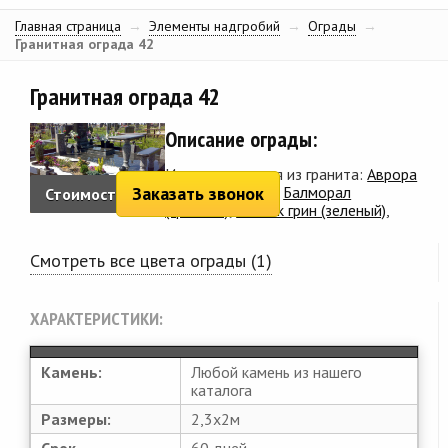
Главная страница
→
Элементы надгробий
→
Ограды
→
Гранитная ограда 42
Гранитная ограда 42
Описание ограды:
Изготавливается из гранита:
Аврора
(красно-черный)
,
Балморал
Заказать звонок
Стоимость:
3 710 руб.
(красный)
,
Балтик грин (зеленый)
,
Смотреть все цвета ограды (1)
ХАРАКТЕРИСТИКИ:
Камень:
Любой камень из нашего
каталога
Размеры:
2,3х2м