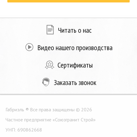
Цена: от
13 323 руб.
АП-2048
А
Читать о нас
Купить
Видео нашего производства
Сертификаты
Заказать звонок
Габриэль ® Все права защищены © 2026
Частное предприятие «Союзгранит Строй»
УНП: 690862668