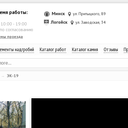
емя работы:
Минск
ул. Притыцкого, 89
Логойск
ул. Заводская, 34
:
10:00
-
19:00
 по согласованию
емы проезда
ементы надгробий
Каталог работ
Каталог камня
Отзывы
Пр
→
ЭК-19