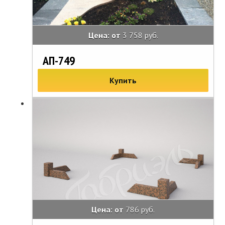
Цена: от
3 758 руб.
АП-749
Купить
Цена: от
786 руб.