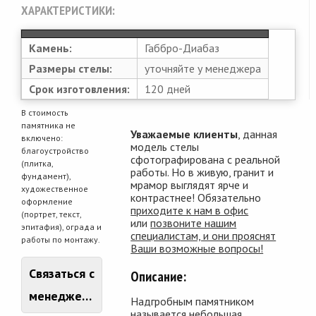
ХАРАКТЕРИСТИКИ:
Камень:
Габбро-Диабаз
Размеры стелы:
уточняйте у менеджера
Срок изготовления:
120 дней
В стоимость
памятника не
Уважаемые клиенты
, данная
включено:
модель стелы
благоустройство
сфотографирована с реальной
(плитка,
работы. Но в живую, гранит и
фундамент),
мрамор выглядят ярче и
художественное
контрастнее! Обязательно
оформление
приходите к нам в офис
(портрет, текст,
или
позвоните нашим
эпитафия), ограда и
специалистам, и они прояснят
работы по монтажу.
Ваши возможные вопросы!
Связаться с
Описание:
менеджером
Надгробным памятником
называется небольшая