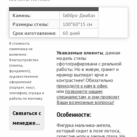
Камень:
Габбро-Диабаз
Размеры стелы:
100*60*15 см
Срок изготовления:
60 дней
В стоимость
памятника не
Уважаемые клиенты
, данная
включено:
модель стелы
благоустройство
сфотографирована с реальной
(плитка,
работы. Но в живую, гранит и
фундамент),
мрамор выглядят ярче и
художественное
контрастнее! Обязательно
оформление
приходите к нам в офис
(портрет, текст,
или
позвоните нашим
эпитафия), ограда и
специалистам, и они прояснят
работы по монтажу.
Ваши возможные вопросы!
Связаться с
Особенности:
менеджером
Фигурка мальчика-ангела,
который сидит в позе лотоса,
скрестив ноги и закрыв глаза. На