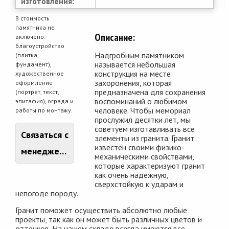
изготовления:
В стоимость
памятника не
Описание:
включено:
благоустройство
Надгробным памятником
(плитка,
называется небольшая
фундамент),
конструкция на месте
художественное
захоронения, которая
оформление
предназначена для сохранения
(портрет, текст,
воспоминаний о любимом
эпитафия), ограда и
человеке. Чтобы мемориал
работы по монтажу.
прослужил десятки лет, мы
советуем изготавливать все
Связаться с
элементы из гранита. Гранит
известен своими физико-
менеджером
механическими свойствами,
которые характеризуют гранит
как очень надежную,
сверхстойкую к ударам и
непогоде породу.
Гранит поможет осуществить абсолютно любые
проекты, так как он может быть различных цветов и
оттенков. На нашем складе всегда имеются все