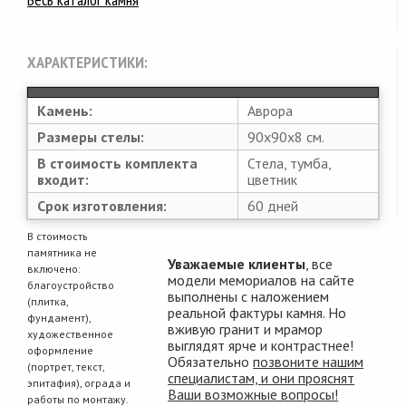
ХАРАКТЕРИСТИКИ:
Камень:
Аврора
Размеры стелы:
90х90х8 см.
В стоимость комплекта
Стела, тумба,
входит:
цветник
Срок изготовления:
60 дней
В стоимость
памятника не
Уважаемые клиенты
, все
включено:
модели мемориалов на сайте
благоустройство
выполнены с наложением
(плитка,
реальной фактуры камня. Но
фундамент),
вживую гранит и мрамор
художественное
выглядят ярче и контрастнее!
оформление
Обязательно
позвоните нашим
(портрет, текст,
специалистам, и они прояснят
эпитафия), ограда и
Ваши возможные вопросы!
работы по монтажу.