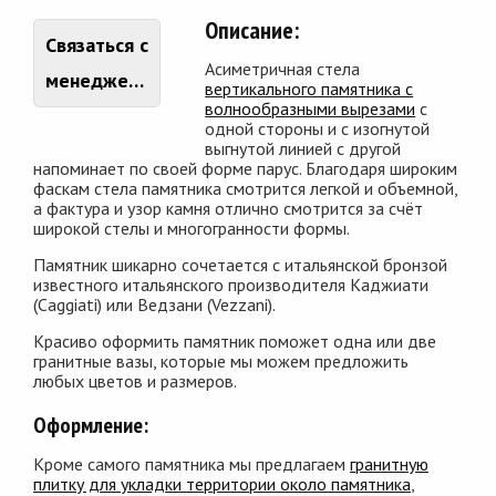
Описание:
Связаться с
Асиметричная стела
менеджером
вертикального памятника с
волнообразными вырезами
с
одной стороны и с изогнутой
выгнутой линией с другой
напоминает по своей форме парус. Благодаря широким
фаскам стела памятника смотрится легкой и объемной,
а фактура и узор камня отлично смотрится за счёт
широкой стелы и многогранности формы.
Памятник шикарно сочетается с итальянской бронзой
известного итальянского производителя Каджиати
(Caggiati) или Ведзани (Vezzani).
Красиво оформить памятник поможет одна или две
гранитные вазы, которые мы можем предложить
любых цветов и размеров.
Оформление:
Кроме самого памятника мы предлагаем
гранитную
плитку для укладки территории около памятника
,