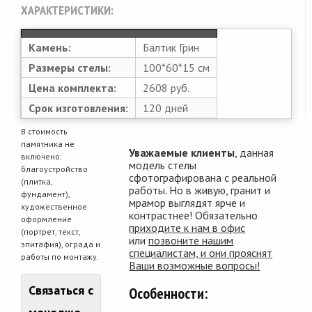
ХАРАКТЕРИСТИКИ:
Камень:
Балтик Грин
Размеры стелы:
100*60*15 см
Цена комплекта:
2608 руб.
Срок изготовления:
120 дней
В стоимость
памятника не
Уважаемые клиенты
, данная
включено:
модель стелы
благоустройство
сфотографирована с реальной
(плитка,
работы. Но в живую, гранит и
фундамент),
мрамор выглядят ярче и
художественное
контрастнее! Обязательно
оформление
приходите к нам в офис
(портрет, текст,
или
позвоните нашим
эпитафия), ограда и
специалистам, и они прояснят
работы по монтажу.
Ваши возможные вопросы!
Связаться с
Особенности: