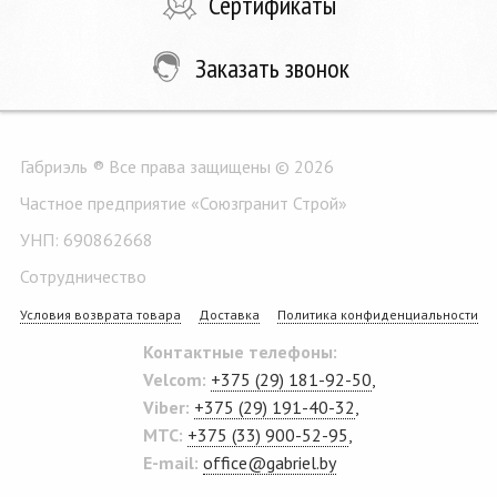
Сертификаты
Заказать звонок
Габриэль ® Все права защищены © 2026
Частное предприятие «Союзгранит Строй»
УНП: 690862668
Сотрудничество
Условия возврата товара
Доставка
Политика конфиденциальности
Контактные телефоны:
Velcom:
+375 (29) 181-92-50
,
Viber:
+375 (29) 191-40-32
,
MTC:
+375 (33) 900-52-95
,
E-mail:
office@gabriel.by