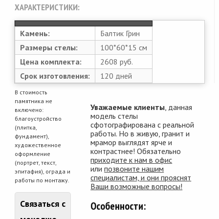
ХАРАКТЕРИСТИКИ:
Камень:
Балтик Грин
Размеры стелы:
100*60*15 см
Цена комплекта:
2608 руб.
Срок изготовления:
120 дней
В стоимость
памятника не
Уважаемые клиенты
, данная
включено:
модель стелы
благоустройство
сфотографирована с реальной
(плитка,
работы. Но в живую, гранит и
фундамент),
мрамор выглядят ярче и
художественное
контрастнее! Обязательно
оформление
приходите к нам в офис
(портрет, текст,
или
позвоните нашим
эпитафия), ограда и
специалистам, и они прояснят
работы по монтажу.
Ваши возможные вопросы!
Связаться с
Особенности: