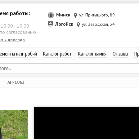
емя работы:
Минск
ул. Притыцкого, 89
Логойск
ул. Заводская, 34
:
10:00
-
19:00
 по согласованию
емы проезда
ементы надгробий
Каталог работ
Каталог камня
Отзывы
Пр
→
АП-1063