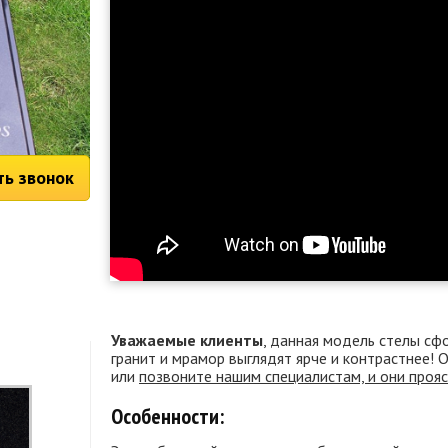
ть звонок
Уважаемые клиенты
, данная модель стелы сф
гранит и мрамор выглядят ярче и контрастнее!
или
позвоните нашим специалистам, и они проя
Особенности: