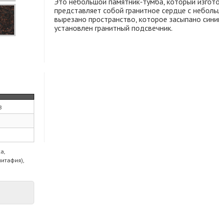
Это небольшой памятник-тумба, который изгото
представляет собой гранитное сердце с неболь
вырезано пространство, которое засыпано сини
установлен гранитный подсвечник.
з
а,
питафия),