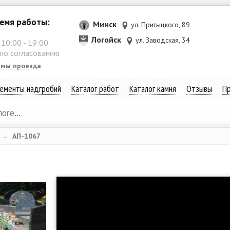
емя работы:
Минск
ул. Притыцкого, 89
Логойск
ул. Заводская, 34
:
10:00
-
19:00
 по согласованию
емы проезда
ементы надгробий
Каталог работ
Каталог камня
Отзывы
Пр
→
АП-1067