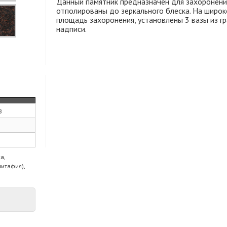
Данный памятник предназначен для захоронения
отполированы до зеркального блеска. На широк
площадь захоронения, установлены 3 вазы из г
надписи.
з
а,
питафия),