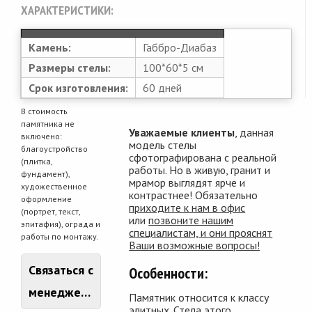
ХАРАКТЕРИСТИКИ:
Камень:
Габбро-Диабаз
Размеры стелы:
100*60*5 см
Срок изготовления:
60 дней
В стоимость
памятника не
Уважаемые клиенты
, данная
включено:
модель стелы
благоустройство
сфотографирована с реальной
(плитка,
работы. Но в живую, гранит и
фундамент),
мрамор выглядят ярче и
художественное
контрастнее! Обязательно
оформление
приходите к нам в офис
(портрет, текст,
или
позвоните нашим
эпитафия), ограда и
специалистам, и они прояснят
работы по монтажу.
Ваши возможные вопросы!
Связаться с
Особенности:
менеджером
Памятник относится к классу
элитных. Стела этого