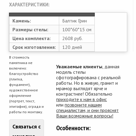
ХАРАКТЕРИСТИКИ:
Камень:
Балтик Грин
Размеры стелы:
100*60*15 см
Цена комплекта:
2608 руб.
Срок изготовления:
120 дней
В стоимость
памятника не
Уважаемые клиенты
, данная
включено:
модель стелы
благоустройство
сфотографирована с реальной
(плитка,
работы. Но в живую, гранит и
фундамент),
мрамор выглядят ярче и
художественное
контрастнее! Обязательно
оформление
приходите к нам в офис
(портрет, текст,
или
позвоните нашим
эпитафия), ограда и
специалистам, и они прояснят
работы по монтажу.
Ваши возможные вопросы!
Связаться с
Особенности: