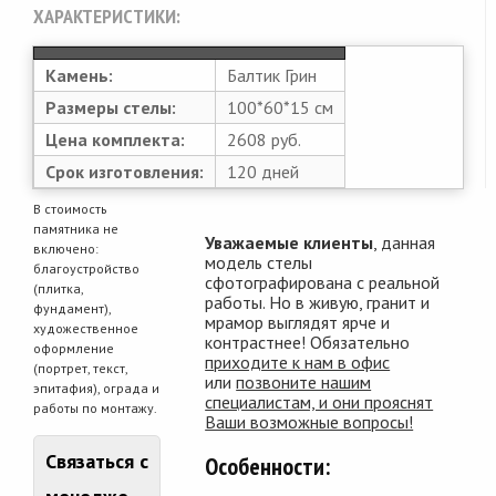
ХАРАКТЕРИСТИКИ:
Камень:
Балтик Грин
Размеры стелы:
100*60*15 см
Цена комплекта:
2608 руб.
Срок изготовления:
120 дней
В стоимость
памятника не
Уважаемые клиенты
, данная
включено:
модель стелы
благоустройство
сфотографирована с реальной
(плитка,
работы. Но в живую, гранит и
фундамент),
мрамор выглядят ярче и
художественное
контрастнее! Обязательно
оформление
приходите к нам в офис
(портрет, текст,
или
позвоните нашим
эпитафия), ограда и
специалистам, и они прояснят
работы по монтажу.
Ваши возможные вопросы!
Связаться с
Особенности: