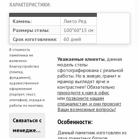
ХАРАКТЕРИСТИКИ:
Камень:
Лието Ред
Размеры стелы:
100*60*15 см
Срок изготовления:
60 дней
В стоимость
памятника не
Уважаемые клиенты
, данная
включено:
модель стелы
благоустройство
сфотографирована с реальной
(плитка,
работы. Но в живую, гранит и
фундамент),
мрамор выглядят ярче и
художественное
контрастнее! Обязательно
оформление
приходите к нам в офис
(портрет, текст,
или
позвоните нашим
эпитафия), ограда и
специалистам, и они прояснят
работы по монтажу.
Ваши возможные вопросы!
Связаться с
Особенности:
менеджером
Данный памятник изготовлен из
двух гранитных блоков