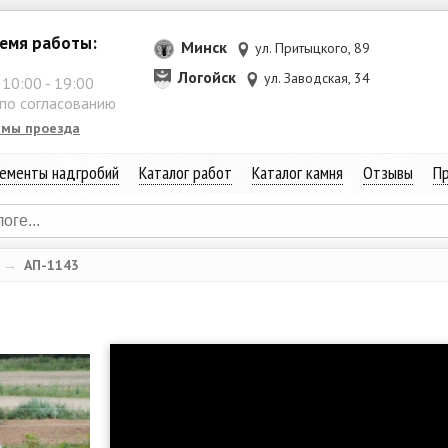
емя работы:
Минск
ул. Притыцкого, 89
Логойск
ул. Заводская, 34
:
10:00
-
19:00
 по согласованию
емы проезда
ементы надгробий
Каталог работ
Каталог камня
Отзывы
Пр
→
АП-1143