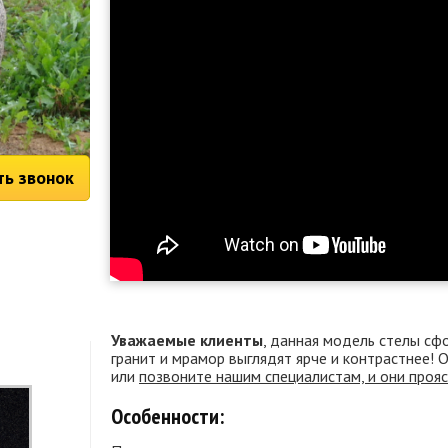
ть звонок
Уважаемые клиенты
, данная модель стелы сф
гранит и мрамор выглядят ярче и контрастнее!
или
позвоните нашим специалистам, и они проя
Особенности: