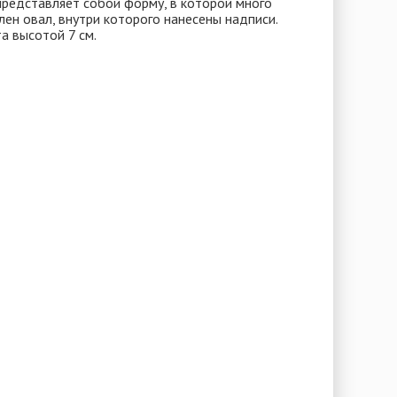
представляет собой форму, в которой много
ен овал, внутри которого нанесены надписи.
а высотой 7 см.