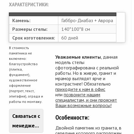
ХАРАКТЕРИСТИКИ:
Камень:
Габбро-Диабаз + Аврора
Размеры стелы:
140*100*8 см
Срок изготовления:
60 дней
В стоимость
памятника не
Уважаемые клиенты
, данная
включено:
модель стелы
благоустройство
сфотографирована с реальной
(плитка,
работы. Но в живую, гранит и
фундамент),
мрамор выглядят ярче и
художественное
контрастнее! Обязательно
оформление
приходите к нам в офис
(портрет, текст,
или
позвоните нашим
эпитафия), ограда и
специалистам, и они прояснят
работы по монтажу.
Ваши возможные вопросы!
Связаться с
Особенности:
менеджером
Двойной памятник из гранита, в
середине которого расположен