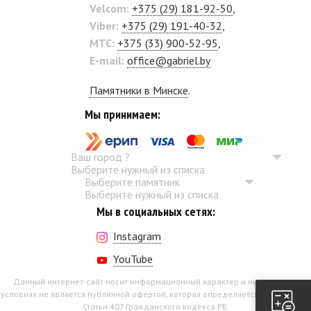
Velcom:
+375 (29) 181-92-50
,
Viber:
+375 (29) 191-40-32
,
MTC:
+375 (33) 900-52-95
,
E-mail:
office@gabriel.by
Памятники в Минске
.
Мы принимаем:
Ваш город
?
Выберите нужный из списка
Выберите памятник
Выберите нужный из списка
Мы в социальных сетях:
Instagram
YouTube
Данный интернет-сайт носит информационный характер и ни при каких
условиях не является публичной офертой, которая определяется положением
Статьи 407 Гражданского кодекса РБ.