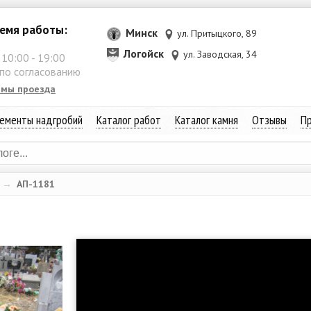
емя работы:
Минск
ул. Притыцкого, 89
Логойск
ул. Заводская, 34
:
10:00
-
19:00
 по согласованию
емы проезда
ементы надгробий
Каталог работ
Каталог камня
Отзывы
Пр
→
АП-1181