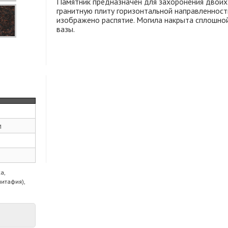
Памятник предназначен для захоронения двоих 
гранитную плиту горизонтальной направленности
изображено распятие. Могила накрыта сплошной
вазы.
м
а,
питафия),