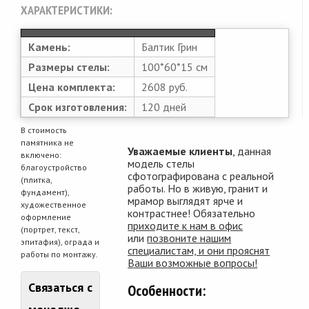
ХАРАКТЕРИСТИКИ:
Камень:
Балтик Грин
Размеры стелы:
100*60*15 см
Цена комплекта:
2608 руб.
Срок изготовления:
120 дней
В стоимость
памятника не
Уважаемые клиенты
, данная
включено:
модель стелы
благоустройство
сфотографирована с реальной
(плитка,
работы. Но в живую, гранит и
фундамент),
мрамор выглядят ярче и
художественное
контрастнее! Обязательно
оформление
приходите к нам в офис
(портрет, текст,
или
позвоните нашим
эпитафия), ограда и
специалистам, и они прояснят
работы по монтажу.
Ваши возможные вопросы!
Связаться с
Особенности: