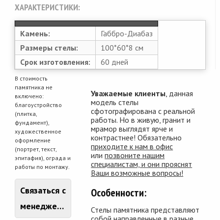
ХАРАКТЕРИСТИКИ:
Камень:
Габбро-Диабаз
Размеры стелы:
100*60*8 см
Срок изготовления:
60 дней
В стоимость
памятника не
Уважаемые клиенты
, данная
включено:
модель стелы
благоустройство
сфотографирована с реальной
(плитка,
работы. Но в живую, гранит и
фундамент),
мрамор выглядят ярче и
художественное
контрастнее! Обязательно
оформление
приходите к нам в офис
(портрет, текст,
или
позвоните нашим
эпитафия), ограда и
специалистам, и они прояснят
работы по монтажу.
Ваши возможные вопросы!
Связаться с
Особенности:
менеджером
Стелы памятника представляют
собой направленные в разные