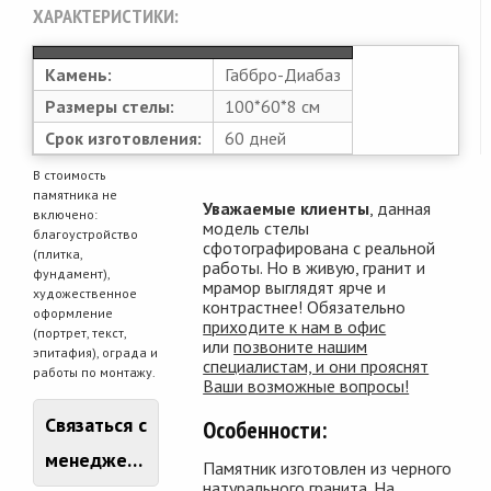
ХАРАКТЕРИСТИКИ:
Камень:
Габбро-Диабаз
Размеры стелы:
100*60*8 см
Срок изготовления:
60 дней
В стоимость
памятника не
Уважаемые клиенты
, данная
включено:
модель стелы
благоустройство
сфотографирована с реальной
(плитка,
работы. Но в живую, гранит и
фундамент),
мрамор выглядят ярче и
художественное
контрастнее! Обязательно
оформление
приходите к нам в офис
(портрет, текст,
или
позвоните нашим
эпитафия), ограда и
специалистам, и они прояснят
работы по монтажу.
Ваши возможные вопросы!
Связаться с
Особенности:
менеджером
Памятник изготовлен из черного
натурального гранита. На