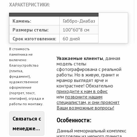
ХАРАКТЕРИСТИКИ:
Камень:
Габбро-Диабаз
Размеры стелы:
100*60*8 см
Срок изготовления:
60 дней
В стоимость
памятника не
Уважаемые клиенты
, данная
включено:
модель стелы
благоустройство
сфотографирована с реальной
(плитка,
работы. Но в живую, гранит и
фундамент),
мрамор выглядят ярче и
художественное
контрастнее! Обязательно
оформление
приходите к нам в офис
(портрет, текст,
или
позвоните нашим
эпитафия), ограда и
специалистам, и они прояснят
работы по монтажу.
Ваши возможные вопросы!
Связаться с
Особенности:
менеджером
Данный мемориальный комплекс
изготовлен из черного гранита.