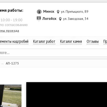
емя работы:
Минск
ул. Притыцкого, 89
Логойск
ул. Заводская, 34
:
10:00
-
19:00
 по согласованию
емы проезда
ементы надгробий
Каталог работ
Каталог камня
Отзывы
Пр
→
АП-1275