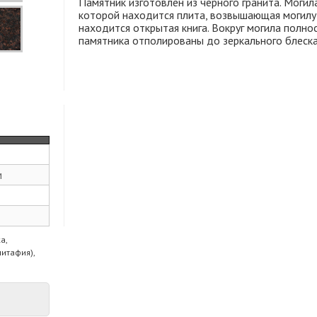
Памятник изготовлен из черного гранита. Могил
которой находится плита, возвышающая могилу 
находится открытая книга. Вокруг могила полно
памятника отполированы до зеркального блес
м
а,
питафия),