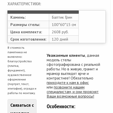
ХАРАКТЕРИСТИКИ:
Камень:
Балтик Грин
Размеры стелы:
100*60*15 см
Цена комплекта:
2608 руб.
Срок изготовления:
120 дней
В стоимость
памятника не
Уважаемые клиенты
, данная
включено:
модель стелы
благоустройство
сфотографирована с реальной
(плитка,
работы. Но в живую, гранит и
фундамент),
мрамор выглядят ярче и
художественное
контрастнее! Обязательно
оформление
приходите к нам в офис
(портрет, текст,
или
позвоните нашим
эпитафия), ограда и
специалистам, и они прояснят
работы по монтажу.
Ваши возможные вопросы!
Связаться с
Особенности: