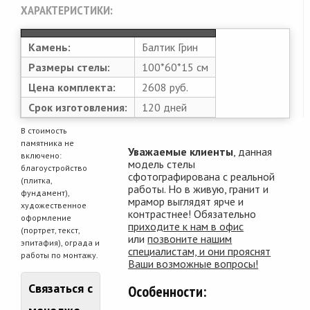
ХАРАКТЕРИСТИКИ:
Камень:
Балтик Грин
Размеры стелы:
100*60*15 см
Цена комплекта:
2608 руб.
Срок изготовления:
120 дней
В стоимость
памятника не
Уважаемые клиенты
, данная
включено:
модель стелы
благоустройство
сфотографирована с реальной
(плитка,
работы. Но в живую, гранит и
фундамент),
мрамор выглядят ярче и
художественное
контрастнее! Обязательно
оформление
приходите к нам в офис
(портрет, текст,
или
позвоните нашим
эпитафия), ограда и
специалистам, и они прояснят
работы по монтажу.
Ваши возможные вопросы!
Связаться с
Особенности: