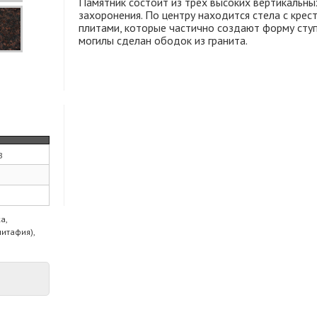
Памятник состоит из трех высоких вертикальны
захоронения. По центру находится стела с крес
плитами, которые частично создают форму ступ
могилы сделан ободок из гранита.
з
а,
питафия),