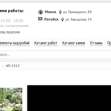
емя работы:
Минск
ул. Притыцкого, 89
Логойск
ул. Заводская, 34
:
10:00
-
19:00
 по согласованию
емы проезда
ементы надгробий
Каталог работ
Каталог камня
Отзывы
Пр
→
АП-1312