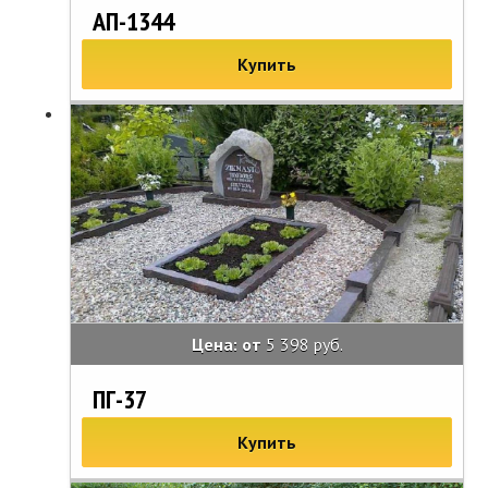
АП-1344
Купить
Цена: от
5 398 руб.
ПГ-37
Купить