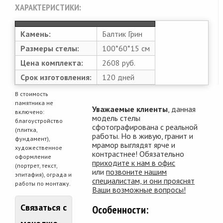
ХАРАКТЕРИСТИКИ:
Камень:
Балтик Грин
Размеры стелы:
100*60*15 см
Цена комплекта:
2608 руб.
Срок изготовления:
120 дней
В стоимость
памятника не
Уважаемые клиенты
, данная
включено:
модель стелы
благоустройство
сфотографирована с реальной
(плитка,
работы. Но в живую, гранит и
фундамент),
мрамор выглядят ярче и
художественное
контрастнее! Обязательно
оформление
приходите к нам в офис
(портрет, текст,
или
позвоните нашим
эпитафия), ограда и
специалистам, и они прояснят
работы по монтажу.
Ваши возможные вопросы!
Связаться с
Особенности: