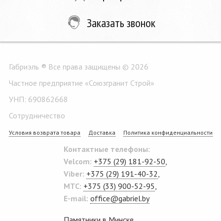
Заказать звонок
Габриэль ® Все права защищены © 2026
Частное предприятие «Союзгранит Строй»
УНП: 690862668
Сотрудничество
Условия возврата товара
Доставка
Политика конфиденциальности
Контактные телефоны:
Velcom:
+375 (29) 181-92-50
,
Viber:
+375 (29) 191-40-32
,
MTC:
+375 (33) 900-52-95
,
E-mail:
office@gabriel.by
Памятники в Минске
.