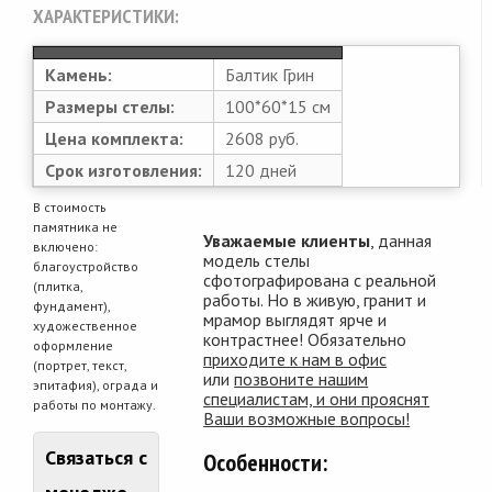
ХАРАКТЕРИСТИКИ:
Камень:
Балтик Грин
Размеры стелы:
100*60*15 см
Цена комплекта:
2608 руб.
Срок изготовления:
120 дней
В стоимость
памятника не
Уважаемые клиенты
, данная
включено:
модель стелы
благоустройство
сфотографирована с реальной
(плитка,
работы. Но в живую, гранит и
фундамент),
мрамор выглядят ярче и
художественное
контрастнее! Обязательно
оформление
приходите к нам в офис
(портрет, текст,
или
позвоните нашим
эпитафия), ограда и
специалистам, и они прояснят
работы по монтажу.
Ваши возможные вопросы!
Связаться с
Особенности: