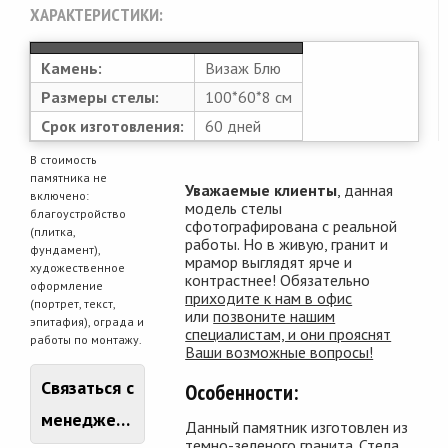
ХАРАКТЕРИСТИКИ:
Камень:
Визаж Блю
Размеры стелы:
100*60*8 см
Срок изготовления:
60 дней
В стоимость
памятника не
Уважаемые клиенты
, данная
включено:
модель стелы
благоустройство
сфотографирована с реальной
(плитка,
работы. Но в живую, гранит и
фундамент),
мрамор выглядят ярче и
художественное
контрастнее! Обязательно
оформление
приходите к нам в офис
(портрет, текст,
или
позвоните нашим
эпитафия), ограда и
специалистам, и они прояснят
работы по монтажу.
Ваши возможные вопросы!
Связаться с
Особенности:
менеджером
Данный памятник изготовлен из
темно-зеленого гранита. Стела