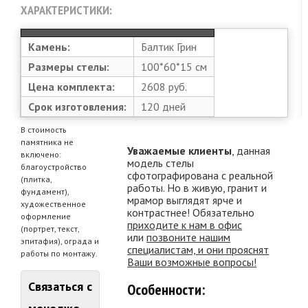
ХАРАКТЕРИСТИКИ:
Камень:
Балтик Грин
Размеры стелы:
100*60*15 см
Цена комплекта:
2608 руб.
Срок изготовления:
120 дней
В стоимость
памятника не
Уважаемые клиенты
, данная
включено:
модель стелы
благоустройство
сфотографирована с реальной
(плитка,
работы. Но в живую, гранит и
фундамент),
мрамор выглядят ярче и
художественное
контрастнее! Обязательно
оформление
приходите к нам в офис
(портрет, текст,
или
позвоните нашим
эпитафия), ограда и
специалистам, и они прояснят
работы по монтажу.
Ваши возможные вопросы!
Связаться с
Особенности: