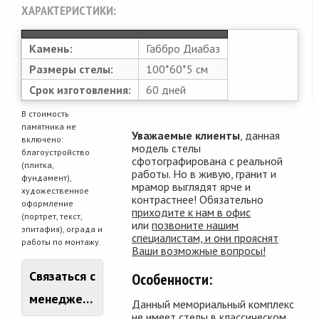
ХАРАКТЕРИСТИКИ:
Камень:
Габбро Диабаз
Размеры стелы:
100*60*5 см
Срок изготовления:
60 дней
В стоимость
памятника не
Уважаемые клиенты
, данная
включено:
модель стелы
благоустройство
сфотографирована с реальной
(плитка,
работы. Но в живую, гранит и
фундамент),
мрамор выглядят ярче и
художественное
контрастнее! Обязательно
оформление
приходите к нам в офис
(портрет, текст,
или
позвоните нашим
эпитафия), ограда и
специалистам, и они прояснят
работы по монтажу.
Ваши возможные вопросы!
Связаться с
Особенности:
менеджером
Данный мемориальный комплекс
не имеет стелы в классическом