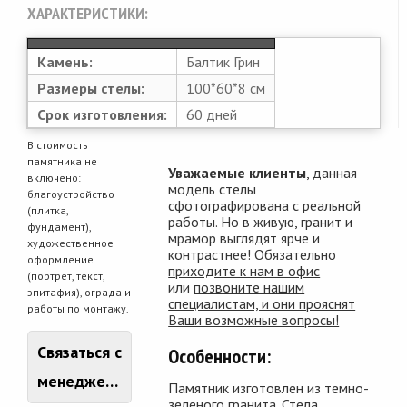
ХАРАКТЕРИСТИКИ:
Камень:
Балтик Грин
Размеры стелы:
100*60*8 см
Срок изготовления:
60 дней
В стоимость
памятника не
Уважаемые клиенты
, данная
включено:
модель стелы
благоустройство
сфотографирована с реальной
(плитка,
работы. Но в живую, гранит и
фундамент),
мрамор выглядят ярче и
художественное
контрастнее! Обязательно
оформление
приходите к нам в офис
(портрет, текст,
или
позвоните нашим
эпитафия), ограда и
специалистам, и они прояснят
работы по монтажу.
Ваши возможные вопросы!
Связаться с
Особенности:
менеджером
Памятник изготовлен из темно-
зеленого гранита. Стела