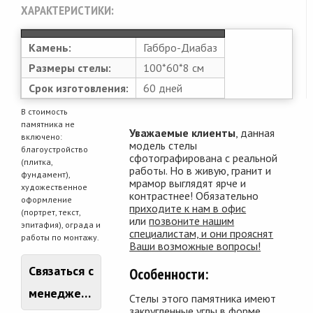
ХАРАКТЕРИСТИКИ:
Камень:
Габбро-Диабаз
Размеры стелы:
100*60*8 см
Срок изготовления:
60 дней
В стоимость
памятника не
Уважаемые клиенты
, данная
включено:
модель стелы
благоустройство
сфотографирована с реальной
(плитка,
работы. Но в живую, гранит и
фундамент),
мрамор выглядят ярче и
художественное
контрастнее! Обязательно
оформление
приходите к нам в офис
(портрет, текст,
или
позвоните нашим
эпитафия), ограда и
специалистам, и они прояснят
работы по монтажу.
Ваши возможные вопросы!
Связаться с
Особенности:
менеджером
Стелы этого памятника имеют
закругленные углы в форме