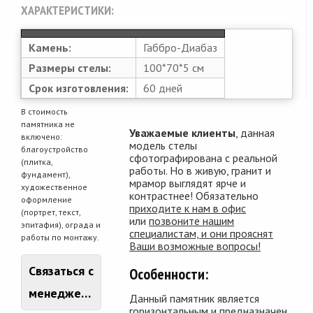
ХАРАКТЕРИСТИКИ:
Камень:
Габбро-Диабаз
Размеры стелы:
100*70*5 см
Срок изготовления:
60 дней
В стоимость
памятника не
Уважаемые клиенты
, данная
включено:
модель стелы
благоустройство
сфотографирована с реальной
(плитка,
работы. Но в живую, гранит и
фундамент),
мрамор выглядят ярче и
художественное
контрастнее! Обязательно
оформление
приходите к нам в офис
(портрет, текст,
или
позвоните нашим
эпитафия), ограда и
специалистам, и они прояснят
работы по монтажу.
Ваши возможные вопросы!
Связаться с
Особенности:
менеджером
Данный памятник является
горизонтальным и предназначен