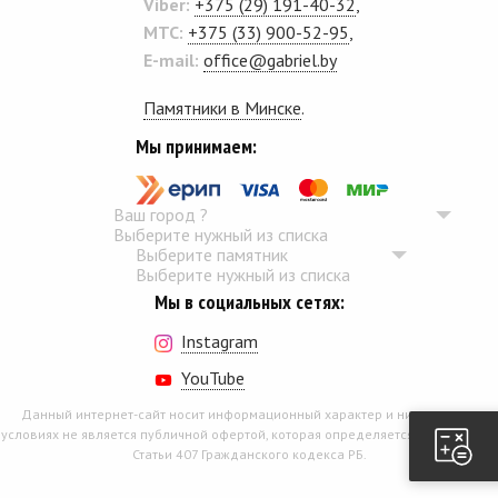
Viber:
+375 (29) 191-40-32
,
MTC:
+375 (33) 900-52-95
,
E-mail:
office@gabriel.by
Памятники в Минске
.
Мы принимаем:
Ваш город
?
Выберите нужный из списка
Выберите памятник
Выберите нужный из списка
Мы в социальных сетях:
Instagram
YouTube
Данный интернет-сайт носит информационный характер и ни при каких
условиях не является публичной офертой, которая определяется положением
Статьи 407 Гражданского кодекса РБ.