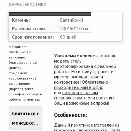
ХАРАКТЕРИСТИКИ:
Камень:
Балтийский
Размеры стелы:
100*60*10 см
Срок изготовления:
60 дней
В стоимость
памятника не
Уважаемые клиенты
, данная
включено:
модель стелы
благоустройство
сфотографирована с реальной
(плитка,
работы. Но в живую, гранит и
фундамент),
мрамор выглядят ярче и
художественное
контрастнее! Обязательно
оформление
приходите к нам в офис
(портрет, текст,
или
позвоните нашим
эпитафия), ограда и
специалистам, и они прояснят
работы по монтажу.
Ваши возможные вопросы!
Связаться с
Особенности:
менеджером
Данный памятник изготовлен из
красного и серого гранита. Стела