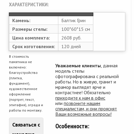
ХАРАКТЕРИСТИКИ:
Камень:
Балтик Грин
Размеры стелы:
100*60*15 см
Цена комплекта:
2608 руб.
Срок изготовления:
120 дней
В стоимость
памятника не
Уважаемые клиенты
, данная
включено:
модель стелы
благоустройство
сфотографирована с реальной
(плитка,
работы. Но в живую, гранит и
фундамент),
мрамор выглядят ярче и
художественное
контрастнее! Обязательно
оформление
приходите к нам в офис
(портрет, текст,
или
позвоните нашим
эпитафия), ограда и
специалистам, и они прояснят
работы по монтажу.
Ваши возможные вопросы!
Связаться с
Особенности: