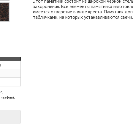
Этот памятник состоит из широкой черной стелы
захоронения. Все элементы памятника изготовле
имеется отверстие в виде креста. Памятник до
табличками, на которых устанавливаются све
з
а,
питафия),