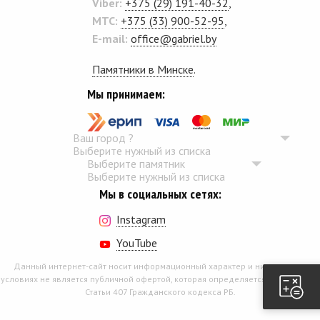
Viber:
+375 (29) 191-40-32
,
MTC:
+375 (33) 900-52-95
,
E-mail:
office@gabriel.by
Памятники в Минске
.
Мы принимаем:
Ваш город
?
Выберите нужный из списка
Выберите памятник
Выберите нужный из списка
Мы в социальных сетях:
Instagram
YouTube
Данный интернет-сайт носит информационный характер и ни при каких
условиях не является публичной офертой, которая определяется положением
Статьи 407 Гражданского кодекса РБ.