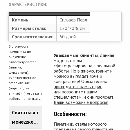
ХАРАКТЕРИСТИКИ:
Камень:
Сильвер Перл
Размеры стелы:
120*70*8 см
Срок изготовления:
60 дней
В стоимость
памятника не
Уважаемые клиенты
, данная
включено:
модель стелы
благоустройство
сфотографирована с реальной
(плитка,
работы. Но в живую, гранит и
фундамент),
мрамор выглядят ярче и
художественное
контрастнее! Обязательно
оформление
приходите к нам в офис
(портрет, текст,
или
позвоните нашим
эпитафия), ограда и
специалистам, и они прояснят
работы по монтажу.
Ваши возможные вопросы!
Связаться с
Особенности:
менеджером
Памятник, стелы которого
сделаны из серого гранита на