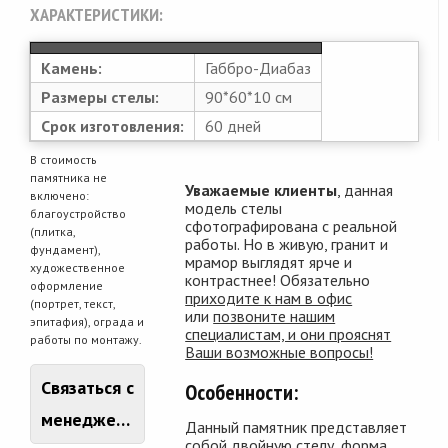
ХАРАКТЕРИСТИКИ:
Камень:
Габбро-Диабаз
Размеры стелы:
90*60*10 см
Срок изготовления:
60 дней
В стоимость
памятника не
Уважаемые клиенты
, данная
включено:
модель стелы
благоустройство
сфотографирована с реальной
(плитка,
работы. Но в живую, гранит и
фундамент),
мрамор выглядят ярче и
художественное
контрастнее! Обязательно
оформление
приходите к нам в офис
(портрет, текст,
или
позвоните нашим
эпитафия), ограда и
специалистам, и они прояснят
работы по монтажу.
Ваши возможные вопросы!
Связаться с
Особенности:
менеджером
Данный памятник представляет
собой двойную стелу, форма