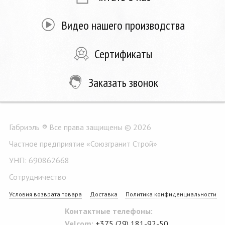
Видео нашего производства
Сертификаты
Заказать звонок
Габриэль ® Все права защищены © 2026
Частное предприятие «Союзгранит Строй»
УНП: 690862668
Сотрудничество
Условия возврата товара
Доставка
Политика конфиденциальности
Контактные телефоны:
Velcom:
+375 (29) 181-92-50
,