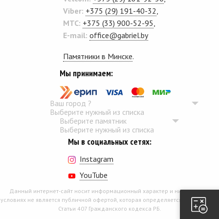
Viber:
+375 (29) 191-40-32
,
MTC:
+375 (33) 900-52-95
,
E-mail:
office@gabriel.by
Памятники в Минске
.
Мы принимаем:
Ваш город
?
Выберите нужный из списка
Выберите памятник
Выберите нужный из списка
Мы в социальных сетях:
Instagram
YouTube
Данный интернет-сайт носит информационный характер и ни при каких
условиях не является публичной офертой, которая определяется положением
Статьи 407 Гражданского кодекса РБ.