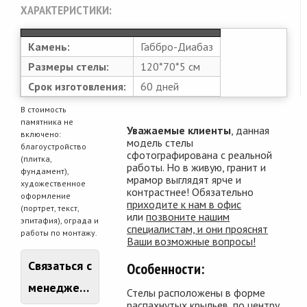
ХАРАКТЕРИСТИКИ:
Камень:
Габбро-Диабаз
Размеры стелы:
120*70*5 см
Срок изготовления:
60 дней
В стоимость
памятника не
Уважаемые клиенты
, данная
включено:
модель стелы
благоустройство
сфотографирована с реальной
(плитка,
работы. Но в живую, гранит и
фундамент),
мрамор выглядят ярче и
художественное
контрастнее! Обязательно
оформление
приходите к нам в офис
(портрет, текст,
или
позвоните нашим
эпитафия), ограда и
специалистам, и они прояснят
работы по монтажу.
Ваши возможные вопросы!
Связаться с
Особенности:
менеджером
Стелы расположены в форме
распахнутых крыльев, по центру