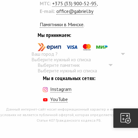
MTC:
+375 (33) 900-52-95
,
E-mail:
office@gabriel.by
Памятники в Минске
.
Мы принимаем:
Ваш город
?
Выберите нужный из списка
Выберите памятник
Выберите нужный из списка
Мы в социальных сетях:
Instagram
YouTube
Данный интернет-сайт носит информационный характер и ни при каких
условиях не является публичной офертой, которая определяется положением
Статьи 407 Гражданского кодекса РБ.