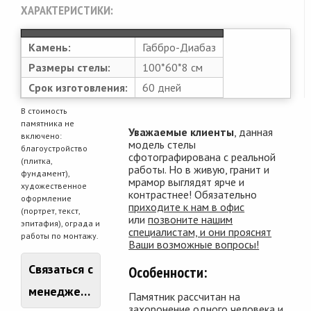
ХАРАКТЕРИСТИКИ:
Камень:
Габбро-Диабаз
Размеры стелы:
100*60*8 см
Срок изготовления:
60 дней
В стоимость
памятника не
Уважаемые клиенты
, данная
включено:
модель стелы
благоустройство
сфотографирована с реальной
(плитка,
работы. Но в живую, гранит и
фундамент),
мрамор выглядят ярче и
художественное
контрастнее! Обязательно
оформление
приходите к нам в офис
(портрет, текст,
или
позвоните нашим
эпитафия), ограда и
специалистам, и они прояснят
работы по монтажу.
Ваши возможные вопросы!
Связаться с
Особенности:
менеджером
Памятник рассчитан на
захоронение одного человека и