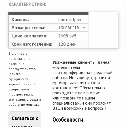
ХАРАКТЕРИСТИКИ:
Камень:
Балтик Грин
Размеры стелы:
100*60*15 см
Цена комплекта:
2608 руб.
Срок изготовления:
120 дней
В стоимость
памятника не
Уважаемые клиенты
, данная
включено:
модель стелы
благоустройство
сфотографирована с реальной
(плитка,
работы. Но в живую, гранит и
фундамент),
мрамор выглядят ярче и
художественное
контрастнее! Обязательно
оформление
приходите к нам в офис
(портрет, текст,
или
позвоните нашим
эпитафия), ограда и
специалистам, и они прояснят
работы по монтажу.
Ваши возможные вопросы!
Связаться с
Особенности: