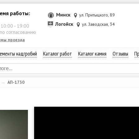
емя работы:
Минск
ул. Притыцкого, 89
Логойск
ул. Заводская, 34
:
10:00
-
19:00
 по согласованию
емы проезда
ементы надгробий
Каталог работ
Каталог камня
Отзывы
Пр
→
АП-1730