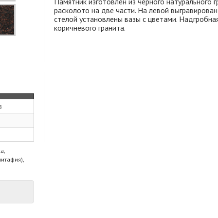
Памятник изготовлен из черного натурального г
расколото на две части. На левой выгравирован
стелой установлены вазы с цветами. Надгробна
коричневого гранита.
з
а,
питафия),