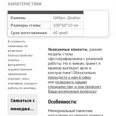
ХАРАКТЕРИСТИКИ:
Камень:
Габбро-Диабаз
Размеры стелы:
100*60*10 см
Срок изготовления:
60 дней
В стоимость
памятника не
Уважаемые клиенты
, данная
включено:
модель стелы
благоустройство
сфотографирована с реальной
(плитка,
работы. Но в живую, гранит и
фундамент),
мрамор выглядят ярче и
художественное
контрастнее! Обязательно
оформление
приходите к нам в офис
(портрет, текст,
или
позвоните нашим
эпитафия), ограда и
специалистам, и они прояснят
работы по монтажу.
Ваши возможные вопросы!
Связаться с
Особенности:
менеджером
Мемориальный памятник
изготовлен из черного гранита,